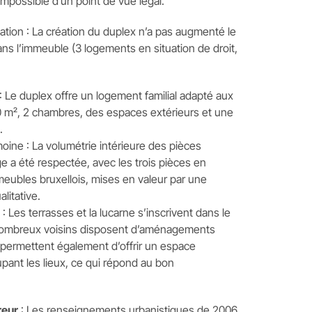
impossible d’un point de vue légal.
ation : La création du duplex n’a pas augmenté le
s l’immeuble (3 logements en situation de droit,
.
: Le duplex offre un logement familial adapté aux
0 m², 2 chambres, des espaces extérieurs et une
.
oine : La volumétrie intérieure des pièces
e a été respectée, avec les trois pièces en
meubles bruxellois, mises en valeur par une
litative.
: Les terrasses et la lucarne s’inscrivent dans le
 nombreux voisins disposent d’aménagements
s permettent également d’offrir un espace
cupant les lieux, ce qui répond au bon
reur
: Les renseignements urbanistiques de 2006