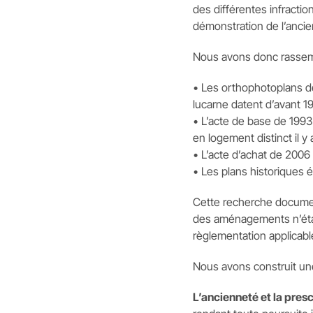
des différentes infracti
démonstration de l’anci
Nous avons donc rassem
• Les orthophotoplans de
lucarne datent d’avant 19
• L’acte de base de 199
en logement distinct il y
• L’acte d’achat de 2006 
• Les plans historiques é
Cette recherche document
des aménagements n’étai
règlementation applicabl
Nous avons construit une 
L’ancienneté et la pres