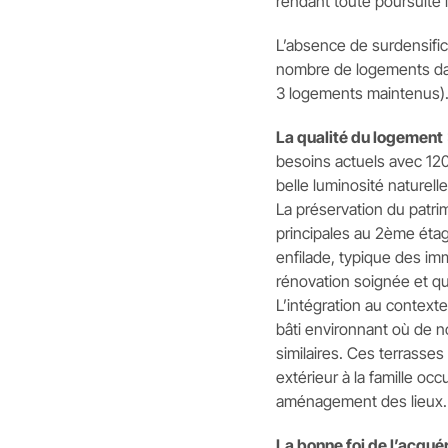
rendant toute poursuite 
L’absence de surdensific
nombre de logements dan
3 logements maintenus)
La qualité du logement
besoins actuels avec 12
belle luminosité naturelle
La préservation du patrim
principales au 2ème étag
enfilade, typique des im
rénovation soignée et qua
L’intégration au contexte 
bâti environnant où de
similaires. Ces terrasse
extérieur à la famille oc
aménagement des lieux.
La bonne foi de l’acqué