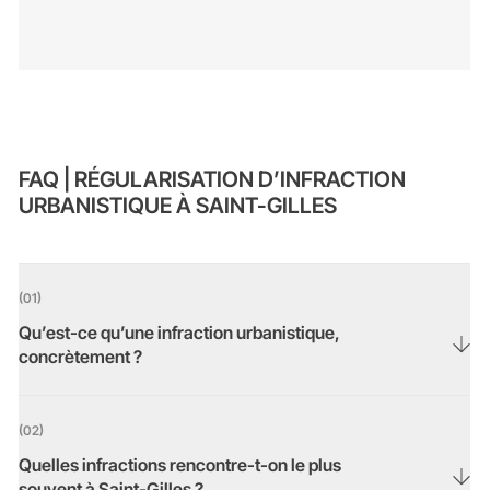
FAQ | RÉGULARISATION D’INFRACTION
URBANISTIQUE À SAINT-GILLES
(01)
Qu’est-ce qu’une infraction urbanistique,
concrètement ?
Une infraction urbanistique correspond à des travaux réalisés sans
permis ou non conformes à un permis existant. Cela peut concerner
(02)
une transformation intérieure, une extension, un changement
Quelles infractions rencontre-t-on le plus
d’affectation, une division en logements, ou encore une modification
souvent à Saint-Gilles ?