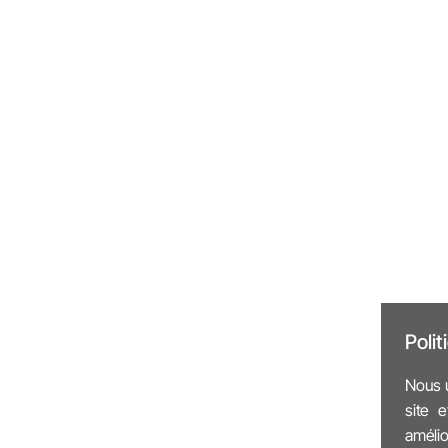
Poli
Nous u
site 
amélio