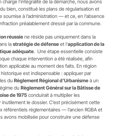
n charge l’intégralité de la démarche, nous avons
 du bien, constitué les plans de régularisation et
e soumise à l’administration — et ce, en l’absence
infraction préalablement dressé par la commune.
ion réussie
ne réside pas uniquement dans la
dans la
stratégie de défense
et l’
application de la
stique adéquate
. Une étape essentielle consiste
oque chaque intervention a été réalisée, afin
ation applicable au moment des faits. En région
e historique est indispensable : appliquer par
lles du
Règlement Régional d’Urbanisme
à un
 régime du
Règlement Général sur la Bâtisse de
oise de 1975
conduirait à multiplier les
er inutilement le dossier. C’est précisément cette
ux référentiels réglementaires — l’ancien RGBA et
s avons mobilisée pour construire une défense