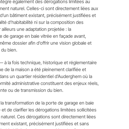
tègre également des dérogations limitées au
ment naturel. Celles-ci sont directement liées aux
 d’un bâtiment existant, précisément justifiées et
ité d’habitabilité ni sur la composition des
 ailleurs une adaptation projetée : la
te de garage en baie vitrée en façade avant,
même dossier afin d’offrir une vision globale et
 du bien.
 à la fois technique, historique et réglementaire
ue de la maison a été pleinement clarifiée et
ans un quartier résidentiel d’Auderghem où la
formité administrative constituent des enjeux réels,
te ou de transmission du bien.
a transformation de la porte de garage en baie
t de clarifier les dérogations limitées sollicitées
 naturel. Ces dérogations sont directement liées
ment existant, précisément justifiées et sans