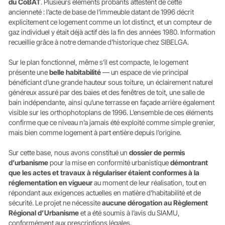
du CoBAT
. Plusieurs éléments probants attestent de cette
ancienneté : l’acte de base de l’immeuble datant de 1996 décrit
explicitement ce logement comme un lot distinct, et un compteur de
gaz individuel y était déjà actif dès la fin des années 1980. Information
recueillie grâce à notre demande d’historique chez SIBELGA.
Sur le plan fonctionnel, même s’il est compacte, le logement
présente une
belle habitabilité
— un espace de vie principal
bénéficiant d’une grande hauteur sous toiture, un éclairement naturel
généreux assuré par des baies et des fenêtres de toit, une salle de
bain indépendante, ainsi qu’une terrasse en façade arrière également
visible sur les orthophotoplans de 1996. L’ensemble de ces éléments
confirme que ce niveau n’a jamais été exploité comme simple grenier,
mais bien comme logement à part entière depuis l’origine.
Sur cette base, nous avons constitué un
dossier de permis
d’urbanisme
pour la mise en conformité urbanistique
démontrant
que les actes et travaux à régulariser étaient conformes à la
réglementation en vigueur
au moment de leur réalisation, tout en
répondant aux exigences actuelles en matière d’habitabilité et de
sécurité. Le projet ne nécessite
aucune dérogation au Règlement
Régional d’Urbanisme
et a été soumis à l’avis du SIAMU,
conformément aux prescriptions légales.